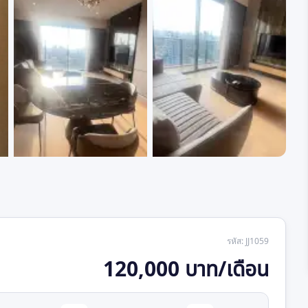
+
7
รหัส
:
JJ1059
120,000 บาท/เดือน