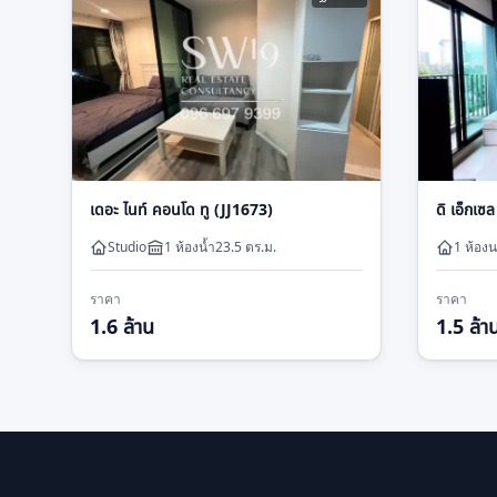
เดอะ ไนท์ คอนโด ทู (JJ1673)
ดิ เอ็กเซ
Studio
1
ห้องน้ำ
23.5
ตร.ม.
1 ห้อง
ราคา
ราคา
1.6 ล้าน
1.5 ล้า