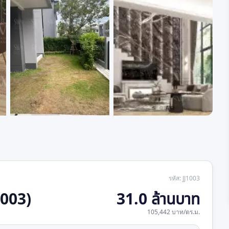
+
5
รหัส
:
JJ1003
1003)
31.0 ล้านบาท
105,442 บาท
/
ตร.ม.