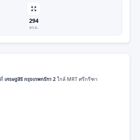
294
ตร.ม.
ี่
เศรษฐสิริ กรุงเทพกรีฑา 2
ใกล้ MRT ศรีกรีฑา