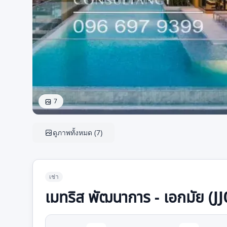
7
ดูภาพทั้งหมด
(
7
)
เช่า
เมทริส พัฒนาการ - เอกมัย (J