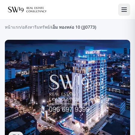
หน้าแรก
/
อสังหาริมทรัพย์
/
เอ็ม ทองหล่อ 10 (JJ0773)