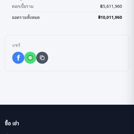
ดอกเบี้ยรวม
฿
5,611,960
ยอดรวมทั้งหมด
฿
10,011,960
แชร์
ซื้อ เช่า