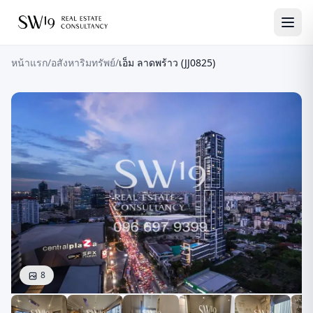
หน้าแรก
/
อสังหาริมทรัพย์
/
เอ็ม ลาดพร้าว (JJ0825)
8