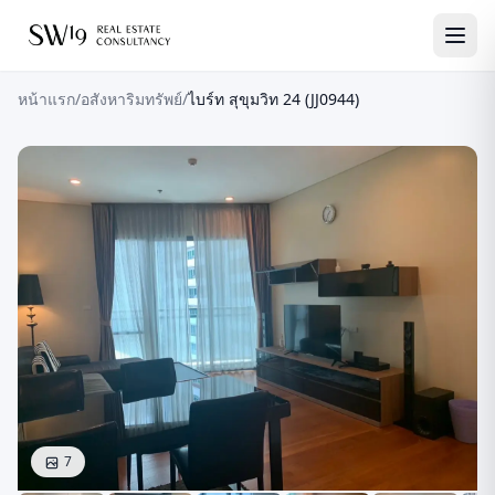
หน้าแรก
/
อสังหาริมทรัพย์
/
ไบร์ท สุขุมวิท 24 (JJ0944)
7