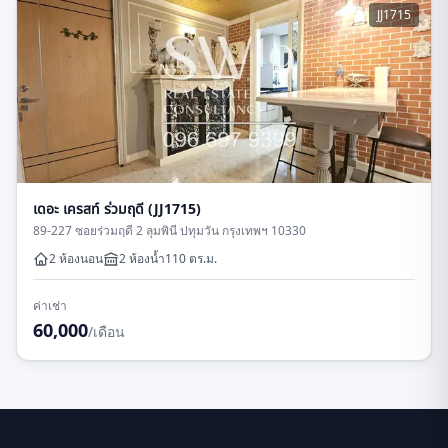
JJ1715
เดอะ เครสท์ ร่วมฤดี (JJ1715)
89-227 ซอยร่วมฤดี 2 ลุมพินี ปทุมวัน กรุงเทพฯ 10330
2 ห้องนอน
2
ห้องน้ำ
110
ตร.ม.
ค่าเช่า
60,000
/เดือน